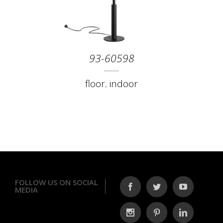
93-60598
floor
,
indoor
FOLLOW US ON SOCIAL
MEDIA