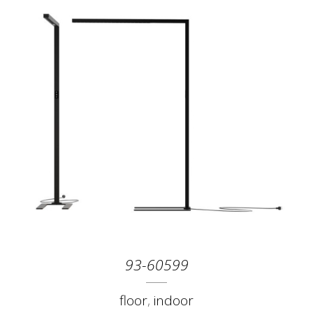
93-60599
floor
,
indoor