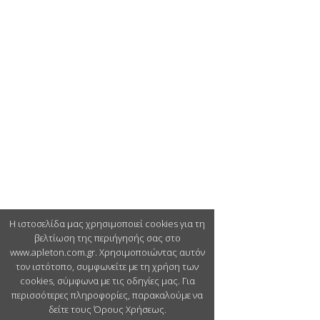
Η ιστοσελίδα μας χρησιμοποιεί cookies για τη
βελτίωση της περιήγησής σας στο
www.apleton.com.gr. Χρησιμοποιώντας αυτόν
τον ιστότοπο, συμφωνείτε με τη χρήση των
cookies, σύμφωνα με τις οδηγίες μας. Για
περισσότερες πληροφορίες, παρακαλούμε να
δείτε τους Όρους Χρήσεως.