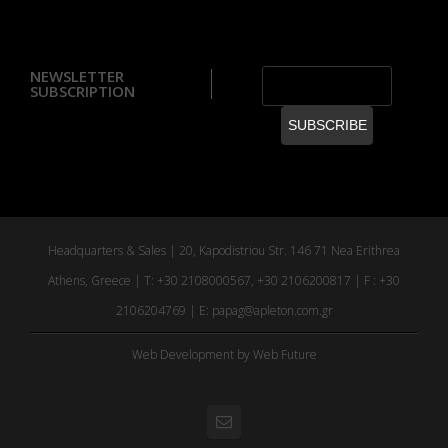
NEWSLETTER
SUBSCRIPTION
Headquarters & Sales | 20, Kapodistriou Str. 146 71 Nea Erithrea
Athens, Greece | T: +30 2108000567, +30 2106200817 | F : +30
2106204769 | E:
papag@apleton.com.gr
Web Development
by Web Future