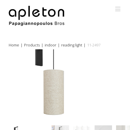
Home
|
Products
|
indoor
|
reading light
|
11-2497